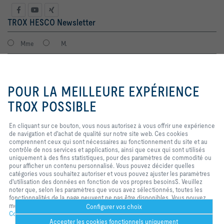
TROX HESCO Newsletter
Mme
M.
En cliquant sur ce bouton, vous
nous autorisez à vous offrir une
POUR LA MEILLEURE EXPÉRIENCE
expérience de navigation et
d'achat de qualité sur notre site
TROX POSSIBLE
web. Ces cookies comprennent
ceux qui sont nécessaires au
En cliquant sur ce bouton, vous nous autorisez à vous offrir une expérience
fonctionnement du site et au
de navigation et d'achat de qualité sur notre site web. Ces cookies
contrôle de nos services et
J'accepte que mes données soient traitées conformément à la
comprennent ceux qui sont nécessaires au fonctionnement du site et au
applications, ainsi que ceux qui
politique de protection des données TROX.
contrôle de nos services et applications, ainsi que ceux qui sont utilisés
sont utilisés uniquement à des
Login
uniquement à des fins statistiques, pour des paramètres de commodité ou
fins statistiques, pour des
pour afficher un contenu personnalisé. Vous pouvez décider quelles
paramètres de commodité ou pour
catégories vous souhaitez autoriser et vous pouvez ajuster les paramètres
afficher un contenu personnalisé.
d'utilisation des données en fonction de vos propres besoinsS. Veuillez
Vous pouvez décider quelles
Home
Contacts
Imprint
Conditions de livraison et de paiement
noter que, selon les paramètres que vous avez sélectionnés, toutes les
catégories vous souhaitez
fonctionnalités de la page peuvent ne pas être disponibles. Vous pouvez
autoriser et vous pouvez ajuster
Confidentialité
Réserve
2026 © TROX HESCO Schweiz AG
modifier votre sélection à tout moment.
les paramètres d'utilisation des
Configurer vos choix
Confidentialité
données en fonction de vos
Accepter les cookies fonctionnels uniquement
propres besoinsS. Veuillez noter